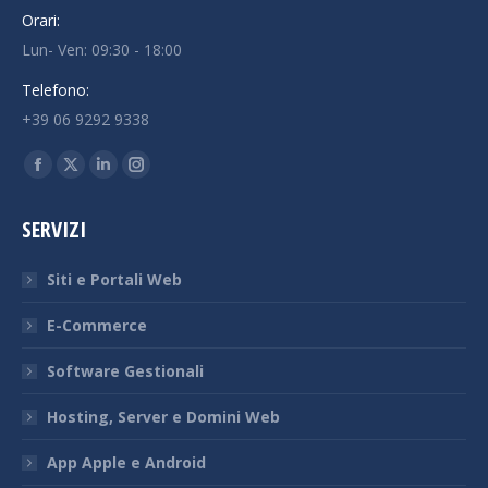
Orari:
Lun- Ven: 09:30 - 18:00
Telefono:
+39 06 9292 9338
Ci puoi trovare su:
Facebook
X
Linkedin
Instagram
page
page
page
page
SERVIZI
opens
opens
opens
opens
in
in
in
in
Siti e Portali Web
new
new
new
new
window
window
window
window
E-Commerce
Software Gestionali
Hosting, Server e Domini Web
App Apple e Android