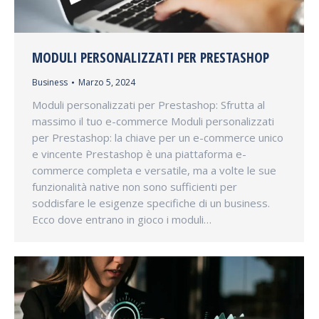
MODULI PERSONALIZZATI PER PRESTASHOP
Business
Marzo 5, 2024
Moduli personalizzati per Prestashop: Sfrutta al
massimo il tuo e-commerce Moduli personalizzati
per Prestashop: la chiave per un e-commerce unico
e vincente Prestashop è una piattaforma e-
commerce completa e versatile, ma a volte le sue
funzionalità native non sono sufficienti per
soddisfare le esigenze specifiche di un business.
Ecco dove entrano in gioco i moduli…