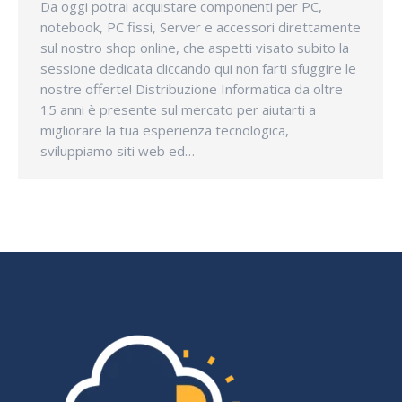
Da oggi potrai acquistare componenti per PC,
notebook, PC fissi, Server e accessori direttamente
sul nostro shop online, che aspetti visato subito la
sessione dedicata cliccando qui non farti sfuggire le
nostre offerte! Distribuzione Informatica da oltre
15 anni è presente sul mercato per aiutarti a
migliorare la tua esperienza tecnologica,
sviluppiamo siti web ed…