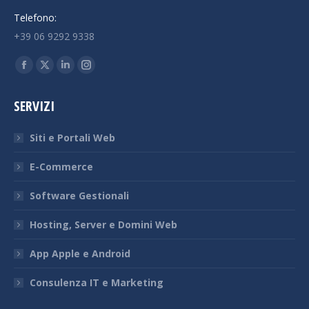
Telefono:
+39 06 9292 9338
Ci puoi trovare su:
Facebook
X
Linkedin
Instagram
page
page
page
page
SERVIZI
opens
opens
opens
opens
in
in
in
in
Siti e Portali Web
new
new
new
new
window
window
window
window
E-Commerce
Software Gestionali
Hosting, Server e Domini Web
App Apple e Android
Consulenza IT e Marketing