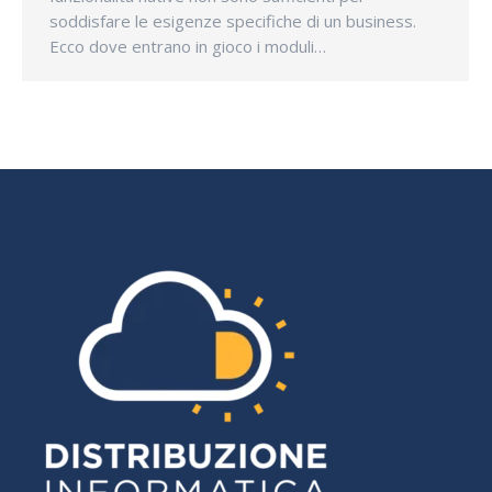
soddisfare le esigenze specifiche di un business.
Ecco dove entrano in gioco i moduli…