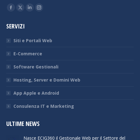
Ci puoi trovare su:
Facebook
X
Linkedin
Instagram
page
page
page
page
SERVIZI
opens
opens
opens
opens
in
in
in
in
Siti e Portali Web
new
new
new
new
window
window
window
window
E-Commerce
Software Gestionali
Hosting, Server e Domini Web
App Apple e Android
Consulenza IT e Marketing
ULTIME NEWS
Nasce ECIG360 il Gestionale Web per il Settore del