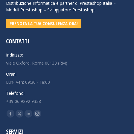
Distribuzione Informatica è partner di Prestashop Italia –
Moduli Prestashop – Sviluppatore Prestashop.
PRENOTA LA TUA CONSULENZA ORA!
CONTATTI
Indirizzo:
Viale Oxford, Roma 00133 (RM)
Orari:
Lun- Ven: 09:30 - 18:00
Telefono:
+39 06 9292 9338
Ci puoi trovare su:
Facebook
X
Linkedin
Instagram
page
page
page
page
SERVIZI
opens
opens
opens
opens