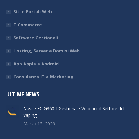
in
in
in
in
Siti e Portali Web
new
new
new
new
window
window
window
window
E-Commerce
Software Gestionali
Hosting, Server e Domini Web
App Apple e Android
Consulenza IT e Marketing
ULTIME NEWS
Nasce ECIG360 il Gestionale Web per il Settore del
Vaping
Marzo 15, 2026